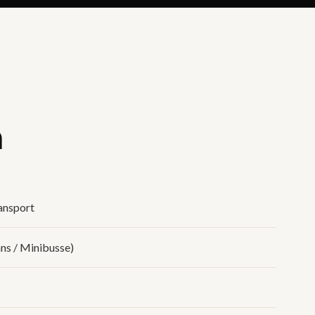
n
ansport
ns / Minibusse)