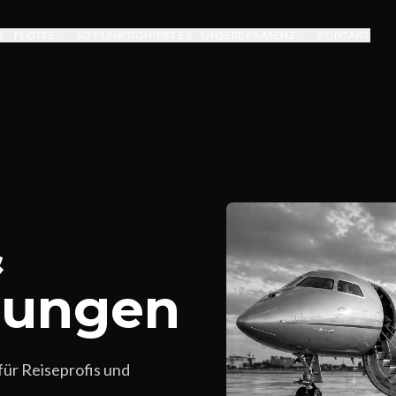
N
FLOTTE
SO FUNKTIONIERT ES
UNSERE PRÄSENZ
KONTAKT
&
sungen
für Reiseprofis und