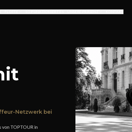
N
FLOTTE
SO FUNKTIONIERT ES
UNSERE PRÄSENZ
KONTAKT
it
ffeur-Netzwerk bei
rks von TOPTOUR in