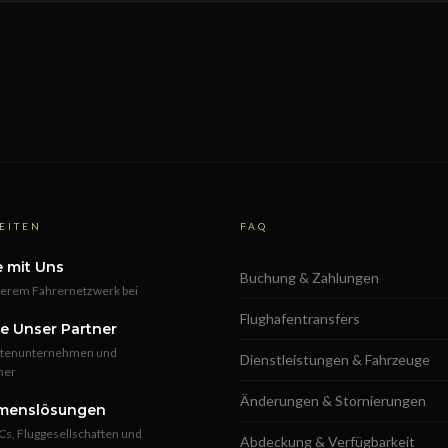
EITEN
FAQ
e mit Uns
Buchung & Zahlungen
serem Fahrernetzwerk bei
Flughafentransfers
e Unser Partner
lottenunternehmen und
Dienstleistungen & Fahrzeuge
ner
Änderungen & Stornierungen
menslösungen
s, Fluggesellschaften und
Abdeckung & Verfügbarkeit