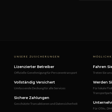
UNSERE ZUSICHERUNGEN
MÖGLICHK
Lizenzierter Betreiber
Fahren Si
Offizielle Genehmigung für Personentransport
Treten Sie un
Vollständig Versichert
Werden Si
Umfassende Deckung für alle Services
Für lokale F
Transportpart
Sichere Zahlungen
Unterneh
Geschützte Transaktionen und Datensicherheit
Für OTAs, DMC