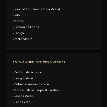
Funchal Old Town (Zona Velha)
●
Lido
●
Monte
●
Câmara de Lobos
●
Caniço
●
Porto Moniz
●
SEHENSWÜRDIGKEITEN & VENUES
Reid's Palace Hotel
●
Savoy Palace
●
Palheiro Ferreiro Estate
●
Monte Palace Tropical Garden
●
Levada Walks
●
Cabo Girão
●