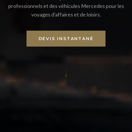
professionnels et des véhicules Mercedes pour les
voyages d'affaires et de loisirs.
DEVIS INSTANTANÉ