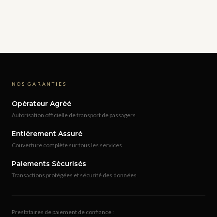
NOS GARANTIES
Opérateur Agréé
Autorisation officielle de transport de passagers
Entièrement Assuré
Couverture complète sur tous les services
Paiements Sécurisés
Transactions protégées et sécurité des données
Prestataires de paiement de confiance :