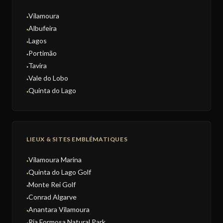
Vilamoura
●
Albufeira
●
Lagos
●
Portimão
●
Tavira
●
Vale do Lobo
●
Quinta do Lago
●
LIEUX & SITES EMBLÉMATIQUES
Vilamoura Marina
●
Quinta do Lago Golf
●
Monte Rei Golf
●
Conrad Algarve
●
Anantara Vilamoura
●
Ria Formosa Natural Park
●