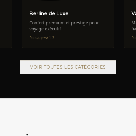
Berline de Luxe
V
Confort premium et prestige pour
Me
voyage exécutif
fi
Passagers
:
1-3
Pa
VOIR TOUTES LES CATÉGORIES