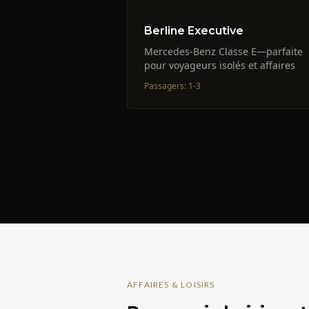
Berline Executive
Mercedes-Benz Classe E—parfaite
pour voyageurs isolés et affaires
Passagers
:
1-3
AFFAIRES & LOISIRS