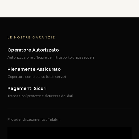
LE NOSTRE GARANZIE
Operatore Autorizzato
Autorizzazione ufficiale per il trasporto di passeggeri
Pienamente Assicurato
Copertura completa su tutti i servizi
Pagamenti Sicuri
Transazioni protette e sicurezza dei dati
Provider di pagamento affidabili: