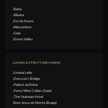
Baixa
●
Ribeira
●
Foz do Douro
●
Matosinhos
●
Gaia
●
Douro Valley
●
LUOGHI & STRUTTURE CHIAVE
Livraria Lello
●
Dom Luís I Bridge
●
Palácio da Bolsa
●
Porto Wine Cellars (Gaia)
●
The Yeatman Hotel
●
Bom Jesus do Monte (Braga)
●