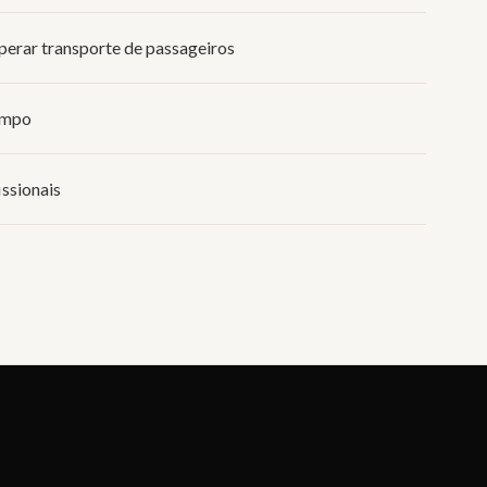
perar transporte de passageiros
impo
issionais