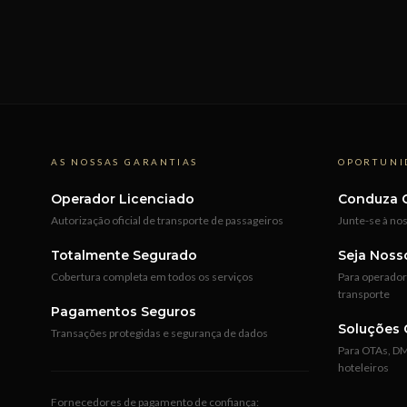
AS NOSSAS GARANTIAS
OPORTUNI
Operador Licenciado
Conduza 
Autorização oficial de transporte de passageiros
Junte-se à no
Totalmente Segurado
Seja Noss
Cobertura completa em todos os serviços
Para operadore
transporte
Pagamentos Seguros
Soluções 
Transações protegidas e segurança de dados
Para OTAs, DM
hoteleiros
Fornecedores de pagamento de confiança: