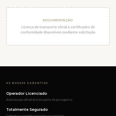
DOCUMENTAÇÃO
Licença de transporte oficial e certificados de
conformidade disponíveis mediante solicitação
AS NOSSAS GARANTIAS
Operador Licenciado
Autorização oficial de transporte de passageiros
Totalmente Segurado
Cobertura completa em todos os serviços