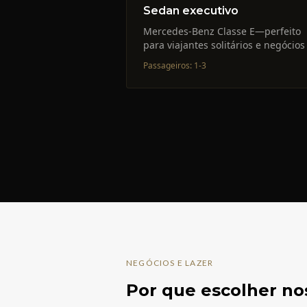
Sedan executivo
Mercedes-Benz Classe E—perfeito
para viajantes solitários e negócios
Passageiros
:
1-3
NEGÓCIOS E LAZER
Por que escolher no