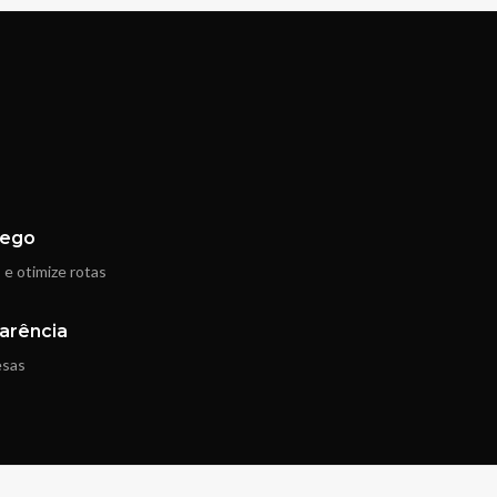
fego
e otimize rotas
arência
esas