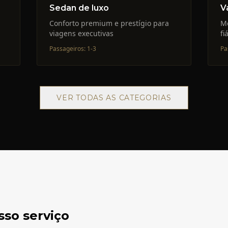
Sedan de luxo
V
Conforto premium e prestígio para
M
viagens executivas
fi
Passageiros
:
1-3
Pa
VER TODAS AS CATEGORIAS
sso serviço