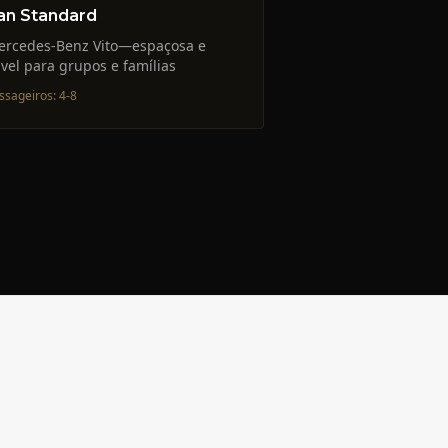
an Standard
ercedes-Benz Vito—espaçosa e
ável para grupos e famílias
ssageiros
:
4-8