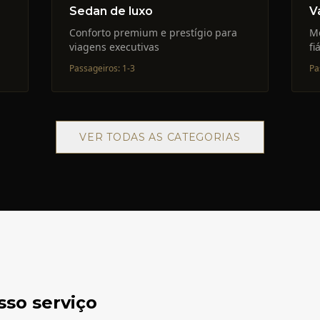
Sedan de luxo
V
Conforto premium e prestígio para
M
viagens executivas
fi
Passageiros
:
1-3
Pa
VER TODAS AS CATEGORIAS
sso serviço