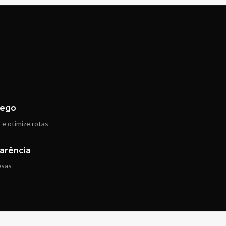
fego
e otimize rotas
arência
esas