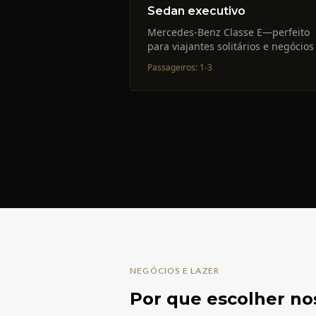
Sedan executivo
Mercedes-Benz Classe E—perfeito
para viajantes solitários e negócios
Passageiros
:
1-3
NEGÓCIOS E LAZER
Por que escolher no