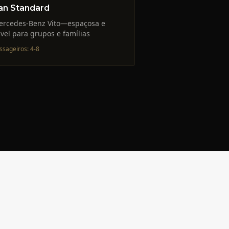
an Standard
ercedes-Benz Vito—espaçosa e
ável para grupos e famílias
ssageiros
:
4-8