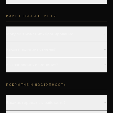
Да, почасовой найм водителя.
ИЗМЕНЕНИЯ И ОТМЕНЫ
Могу ли я изменить бронирование?
Да, до 24 часов без дополнительного платежа.
Какова политика отмены?
Отмена за 24 часа возвращается полностью.
Как запросить изменения?
Используйте ссылку в письме или свяжитесь.
ПОКРЫТИЕ И ДОСТУПНОСТЬ
В каких городах вы работаете?
Мы работаем в Лиссабоне, Порту, Фару и Фуншале.