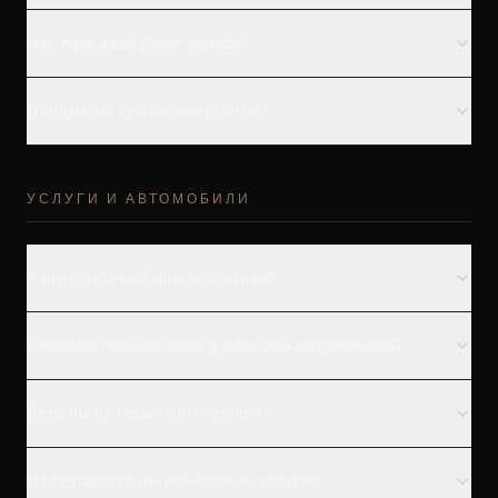
Да, мы отслеживаем все рейсы в реальном времени.
Что при задержке рейса?
Водитель ждет без доплаты.
Входит ли время ожидания?
Да, стандартное время включено.
УСЛУГИ И АВТОМОБИЛИ
Какие автомобили доступны?
Mercedes-Benz: E-класс, S-класс, V-класс и Sprinter.
Сколько пассажиров в каждый автомобиль?
Седаны: 3; Фургоны: 7; Sprinter: 16.
Есть ли детские автокресла?
Да, бесплатно при запросе.
Предлагаете ли почасовые услуги?