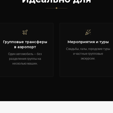
Групповые трансферы
Мероприятия и туры
в аэропорт
Свадьбы, галы, городские туры
и частные групповые
Один автомобиль — без
экскурсии.
разделения группы на
несколько машин.