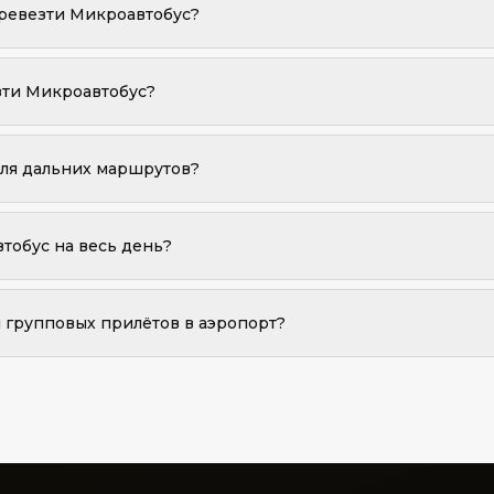
дением стандартов вместимости.
ревезти Микроавтобус?
 групп более 16 человек свяжитесь с нашей командой — доступна к
зти Микроавтобус?
ависимости от автомобиля. Для групп с большим количеством багажа
для дальних маршрутов?
городских и дальних маршрутов по Португалии, включая Лиссабон–
тобус на весь день?
асовой, полудневной и полной дневной аренды.
я групповых прилётов в аэропорт?
зале прилёта с именной табличкой. Для крупных групп, прилетающи
еживание нескольких рейсов.