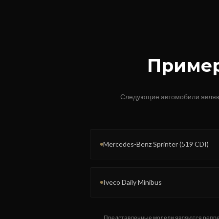
Пример
Следующие автомобили являю
Mercedes-Benz Sprinter (519 CDI)
Iveco Daily Minibus
Представленные модели являются репрез