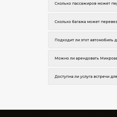
всегда будет предоставлен с соблю
Сколько пассажиров может пе
До 16 пассажиров могут сидеть. Для
Сколько багажа может переве
Вместимость багажа варьируется в з
бронировании.
Подходит ли этот автомобиль 
Да. Микроавтобус доступен для меж
в Фуншал.
Можно ли арендовать Микроав
Да. Микроавтобус доступен для поч
Доступна ли услуга встречи дл
Да. Ваш шофер будет находиться в 
предлагаем координированное отсл