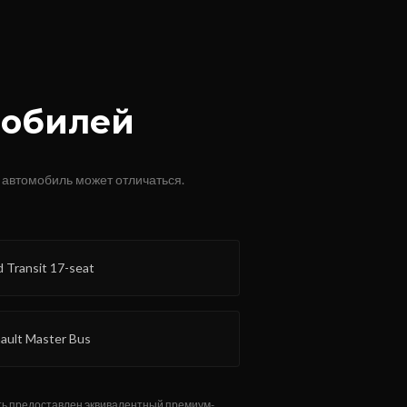
мобилей
 автомобиль может отличаться.
d Transit 17-seat
ault Master Bus
ть предоставлен эквивалентный премиум-