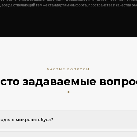
 всегда отвечающий тем же стандартам комфорта, пространства и качества о
ЧАСТЫЕ ВОПРОСЫ
сто задаваемые вопр
модель микроавтобуса?
ся. Вы бронируете категорию Микроавтобус. Эквивалентный комфор