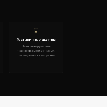
Гостиничные шаттлы
Плановые групповые
трансферы между отелями,
площадками и аэропортами.