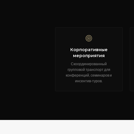
Корпоративные
мероприятия
Скоординированный
групповой транспорт для
конференций, семинаров и
инсентив-туров.