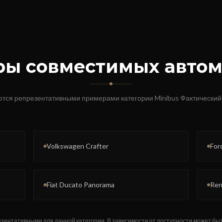
ПРИМЕРЫ КАТЕГОРИИ
ы совместимых авто
тся репрезентативными примерами категории
Minibus
Фактический
Volkswagen Crafter
For
Fiat Ducato Panorama
Ren
ентативными для данной категории. В зависимости от доступности может бы