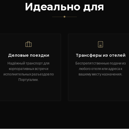
Идеально для
Деловые поездки
Трансферы из отелей
Надёжный транспорт для
Беспрепятственные подачи из
корпоративных встреч и
любого отеля или адреса к
исполнительных разъездов по
вашему месту назначения.
Португалии.