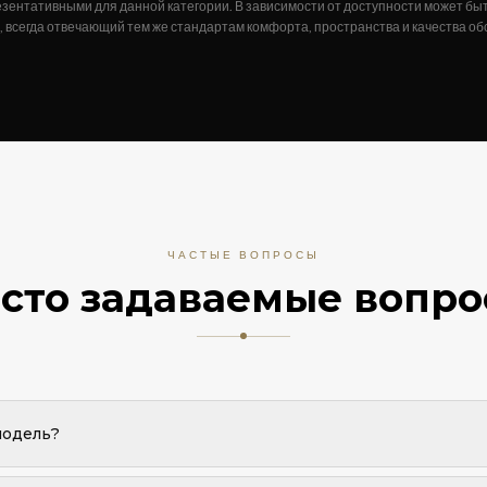
ентативными для данной категории. В зависимости от доступности может бы
 всегда отвечающий тем же стандартам комфорта, пространства и качества о
ЧАСТЫЕ ВОПРОСЫ
сто задаваемые вопр
модель?
рантируется. Mercedes-Benz CLA представлен как референсный авто