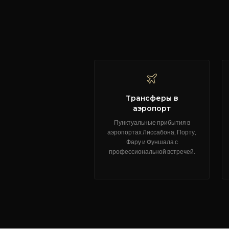
Трансферы в
аэропорт
Пунктуальные прибытия в
аэропортах Лиссабона, Порту,
Фару и Фуншала с
профессиональной встречей.