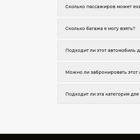
зависимости от города и доступнос
Сколько пассажиров может ех
До 3 пассажиров могут комфортно р
Сколько багажа я могу взять?
Стандартный седан вмещает до 2 бо
Подходит ли этот автомобиль 
Абсолютно. Ваш шофер будет отслеж
Можно ли забронировать этот 
Да. Стандартный седан доступен дл
Подходит ли эта категория для
Да. Стандартный седан полностью п
Фуншал.