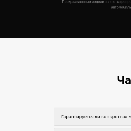
Представленные модели являются репрез
автомобиль,
Ча
Гарантируется ли конкретная 
Конкретная марка или модель не га