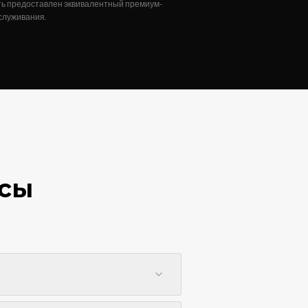
ть предоставлен эквивалентный премиум-
бслуживания.
осы
мобиль для данной категории. В