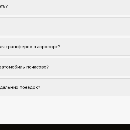
ти может быть назначен аналогичный автомобиль эквивалентного ста
ать?
азместиться в Стандартном седане.
льших чемоданов. Для большего количества багажа рекомендуем кат
для трансферов в аэропорт?
ивать ваш рейс и будет готов к вашему прибытию.
автомобиль почасово?
я почасовой аренды с шофером.
 дальних поездок?
одходит для межгородских трансферов таких как Лиссабон–Порту, 