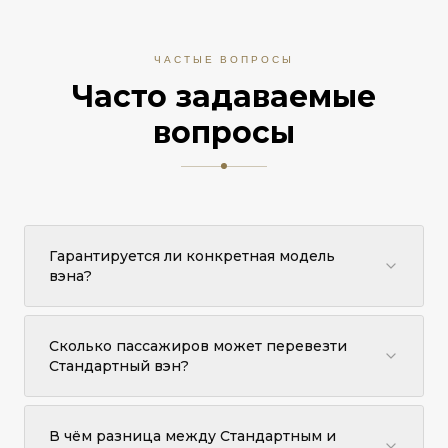
ЧАСТЫЕ ВОПРОСЫ
Часто задаваемые
вопросы
Гарантируется ли конкретная модель
вэна?
Конкретная модель не гарантируется. Mercedes-Benz
Vito Tourer представлен как референсный
Сколько пассажиров может перевезти
автомобиль. Аналогичный вэн эквивалентного
Стандартный вэн?
стандарта может быть предоставлен в зависимости
от города и доступности.
До 7 пассажиров могут комфортно ехать с багажом.
В чём разница между Стандартным и